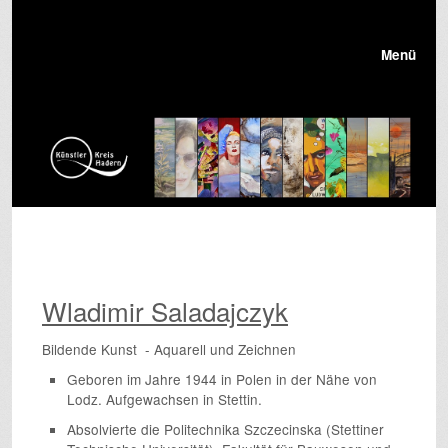
Menü
Wladimir Saladajczyk
Bildende Kunst - Aquarell und Zeichnen
Geboren im Jahre 1944 in Polen in der Nähe von
Lodz. Aufgewachsen in Stettin.
Absolvierte die Politechnika Szczecinska (Stettiner